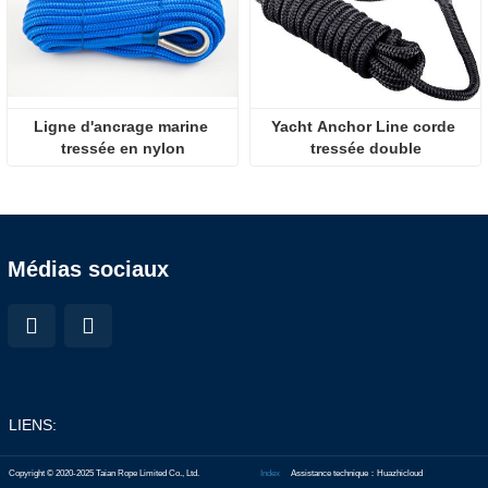
Ligne d'ancrage marine 
Yacht Anchor Line corde 
tressée en nylon
tressée double
Médias sociaux
LIENS:
Copyright © 2020-2025 Taian Rope Limited Co., Ltd.
Index
Assistance technique：Huazhicloud