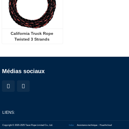
California Truck Rope 
Twisted 3 Strands 
Polypropylene Rope Idéal 
pour les sangles de 
cargaison de camions 
Marine Boating
Médias sociaux
LIENS:
Copyright © 2020-2025 Taian Rope Limited Co., Ltd.
Index
Assistance technique：Huazhicloud