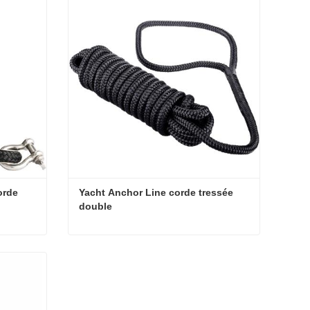
rde 
Yacht Anchor Line corde tressée 
double
Ligne d'ancrage en nylon Corde d'ancrage tressée double
Yacht Anchor Line corde tressée double
Contact maintenant