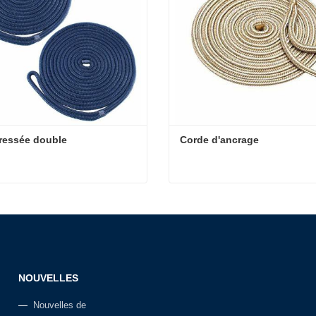
ressée double
Corde d'ancrage
ressée double
Corde d'ancrage
t maintenant
Contact maintenant
NOUVELLES
Nouvelles de