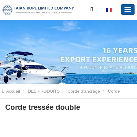
Accueil
DES PRODUITS
Corde d'ancrage
Corde
Corde tressée double
d'ancrage tressée double
Corde tressée double