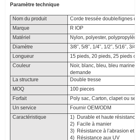
Paramètre technique
Nom du produit
Corde tressée double/lignes de
Marque
R
IOP
Matériel
Nylon, polyester, polypropylèn
Diamètre
3/8", 5/8", 1/4", 1/2", 5/16", 3
Longueur
15 pieds, 20 pieds, 25 pieds o
Couleur
Noir, blanc, bleu, bleu marine, 
demande
La structure
Double tresse
MOQ
100 pieces
Forfait
Poly sac, Carton, clapet ou se
Un service
Fournir OEM/ODM
Caractéristique
1)
Durable et haute résistance
2)
Facile à manier
3)
Résistance à l'abrasion et ré
4)
Résistance aux UV