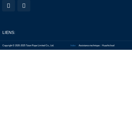
LIENS:
Copyright © 2020-2025 Taian Rope Limited Co., Ltd.
Index
Assistance technique：Huazhicloud