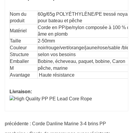
Nom du
60g/65g POLYÉTHYLÈNE/PE tressé noyau de
produit
pour bateau et pêche
Corde en PP/pe/nylon composée à 100 % de p
Matériel
âme en plomb
Taille
2-50mm
Couleur
noir/rouge/vert/orange/jaune/rose/sable /bleu
Structure
selon vos besoins
Emballer
Bobine, écheveau, paquet, bobine, Caron
M
pêche, marine
Avantage
Haute résistance
Livraison:
précédente : Corde Danline Marine 3-4 brins PP