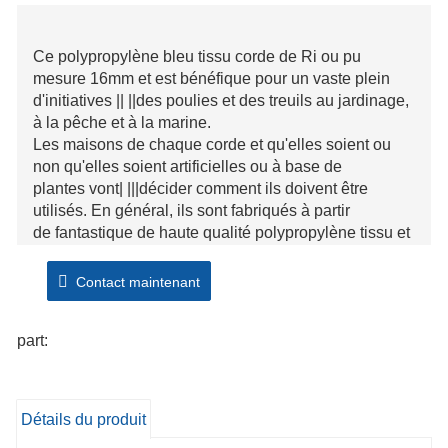
Ce polypropylène bleu tissu corde de Ri ou pu
mesure 16mm et est bénéfique pour un vaste plein
d'initiatives || ||des poulies et des treuils au jardinage,
à la pêche et à la marine.
Les maisons de chaque corde et qu'elles soient ou
non qu'elles soient artificielles ou à base de
plantes vont| |||décider comment ils doivent être
utilisés. En général, ils sont fabriqués à partir
de fantastique de haute qualité polypropylène tissu et
peuvent être les deux torsadés ou tressés pour|
|||plus force. Cette corde est achetée à l'aide
Contact maintenant
du rouleau.
part:
Détails du produit