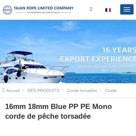
Accueil
DES PRODUITS
Corde torsadée
Corde
16mm 18mm Blue PP PE Mono
torsadée PE
16mm 18mm Blue PP PE Mono corde de pêche
corde de pêche torsadée
torsadée