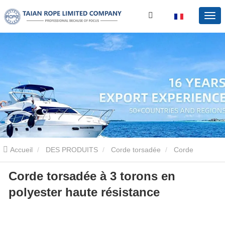
Accueil
DES PRODUITS
Corde torsadée
Corde
Corde torsadée à 3 torons en
torsadée en polyester
Corde torsadée à 3 torons en polyester
polyester haute résistance
haute résistance