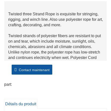
Twisted three Strand Rope is exquisite for stringing,
rigging, and winch line. Also use polyester rope for art,
crafting, decorating, and more.
Twisted strands of polyester fibers are resistant to put
on and tear, which include moisture, sunlight, oils,
chemicals, abrasions and all climate conditions.
Unlike nylon rope, the polyester rope has low-stretch
and continues electricity when wet. Polyester Cord
has magnificent dielectric energy however is greater probab
powered cutting-edge if it is soiled or wet.
Contact maintenant
part:
Détails du produit