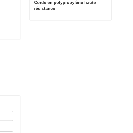
Corde en polypropylène haute 
résistance
Corde en polypropylène haute résistance
Contact maintenant