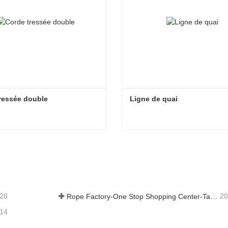
ressée double
Ligne de quai
ressée double
Ligne de quai
act maintenant
Contact maintenant
-28
20
Rope Factory-One Stop Shopping Center-Tai an Rope LTD
-14