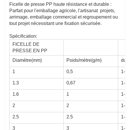
Ficelle de presse PP haute résistance et durable :
Parfait pour l'emballage agricole, l'artisanat projets,
arrimage, emballage commercial et regroupement ou
tout projet nécessitant une fixation sécurisée.
Spécification:
FICELLE DE
PRESSE EN PP
Diamètre(mm)
Poids/mètre(g/m)
duré
1
0,5
1-2 
1.3
0,67
1-2 
1.6
1
1-2 
2
2
1-2 
2.5
2.5
1-2 
3
3
1-2 