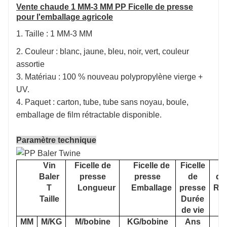
Vente chaude 1 MM-3 MM PP Ficelle de presse
pour l'emballage agricole
1. Taille : 1 MM-3 MM
2. Couleur : blanc, jaune, bleu, noir, vert, couleur
assortie
3. Matériau : 100 % nouveau polypropylène vierge +
UV.
4. Paquet : carton, tube, tube sans noyau, boule,
emballage de film rétractable disponible.
Paramètre technique
Vin
Ficelle de
Ficelle de
Ficelle
Baler
presse
presse
de
de
T
Longueur
Emballage
presse
Rés
Taille
Durée
de vie
r
MM
M/KG
M/bobine
KG/bobine
Ans