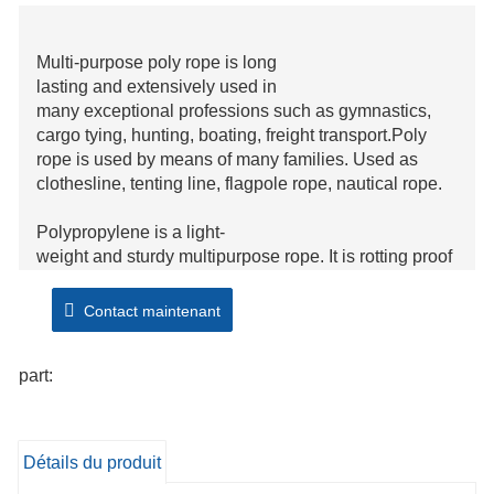
Multi-purpose poly rope is long
lasting and extensively used in
many exceptional professions such as gymnastics,
cargo tying, hunting, boating, freight transport.Poly
rope is used by means of many families. Used as
clothesline, tenting line, flagpole rope, nautical rope.
Polypropylene is a light-
weight and sturdy multipurpose rope. It is rotting proof
and unaffected via water, oil, gas and most chemicals.
Polypropylene floats however it is twice as robust as
Contact maintenant
manila. Our everyday polypropylene monofilament is
made with a medium
part:
layer, permitting for convenient splicing.
Détails du produit