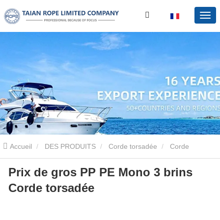
Accueil
DES PRODUITS
Corde torsadée
Corde
Prix ​​de gros PP PE Mono 3 brins
torsadée en PP
Prix ​​de gros PP PE Mono 3 brins Corde torsadée
Corde torsadée