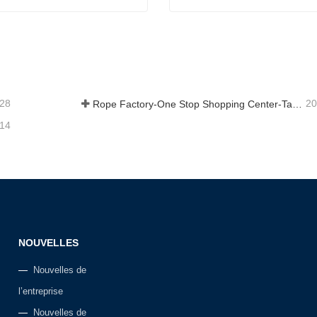
ressée double
Ligne de quai
act maintenant
Contact maintenant
-28
20
Rope Factory-One Stop Shopping Center-Tai an Rope LTD
-14
NOUVELLES
Nouvelles de
l’entreprise
Nouvelles de