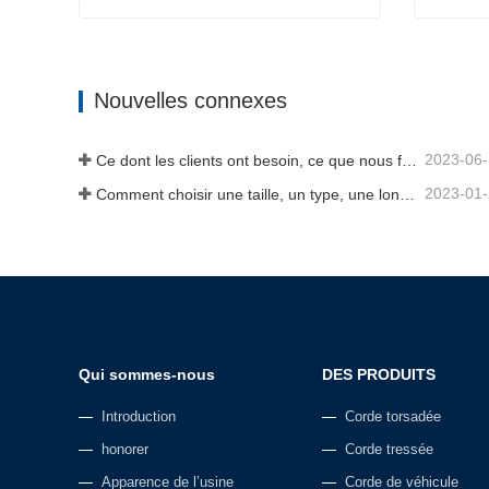
Corde d'ancrage
Corde t
Contact maintenant
Cont
Nouvelles connexes
2023-06
Ce dont les clients ont besoin, ce que nous fournissons-Tai an Rope Ltd
2023-01
Comment choisir une taille, un type, une longueur de corde d'ancrage et plus encore ?
Qui sommes-nous
DES PRODUITS
Introduction
Corde torsadée
honorer
Corde tressée
Apparence de l’usine
Corde de véhicule