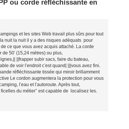
PP ou corde réfléchissante en
ampings et les sites Web travail plus sûrs pour tout
a nuit la nuit il y a des risques adéquats pour
e de ce que vous avez acquis attaché. La corde
 de 50' (15,24 mètres) ou plus,
gnes,|| ||frapper subir sacs, faire du bateau,
le de voir l'endroit c'est quand| |||vous avez fini.
ande réfléchissante tissée qui miroir brillamment
lective Le cordon augmentera la protection pour vous
camping, l'eau et l'autoroute. Après tout,
 ficelles du métier" est capable de localisez les.