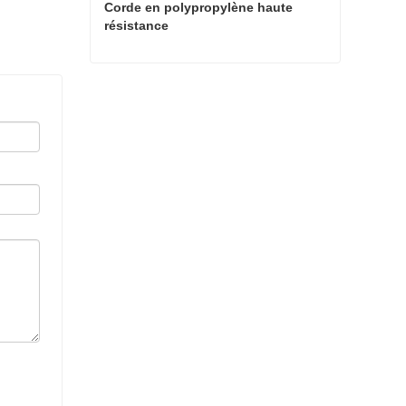
Corde en polypropylène haute 
résistance
Corde en polypropylène haute résistance
Contact maintenant