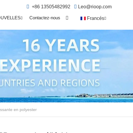
+86 13505482992
Leo@rioop.com
UVELLES
Contactez-nous
Francés
issante en polyester