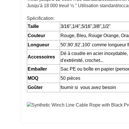
Jusqu'à 18 000 treuil ½ " Utilisation standard/occ
Spécification:
Taille
3/16'',1/4'',5/16'',3/8'',1/2''
Couleur
Rouge, Bleu, Rouge Orange, Orang
Longueur
50',90',92',100' comme longueur f
Dé à coudre en acier inoxydable, 
Accessoires
d'extrémité, crochet...
Emballer
Sac PE ou boîte en papier (perso
MOQ
50 pièces
Goûter
fournir si vous avez besoin