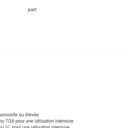
part:
asionnelle ou élevée
u 7/16 pour une utilisation intensive
u ½" pour une utilisation intensive