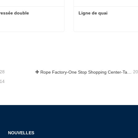
ressée double
Ligne de quai
ressée double
Ligne de quai
act maintenant
Contact maintenant
-28
20
Rope Factory-One Stop Shopping Center-Tai an Rope LTD
-14
NOUVELLES