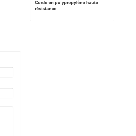
Corde en polypropylène haute 
résistance
Corde en polypropylène haute résistance
Contact maintenant