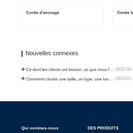
Corde d'ancrage
Corde t
Corde d'ancrage
Corde t
Contact maintenant
Cont
Nouvelles connexes
2023-06
Ce dont les clients ont besoin, ce que nous fournissons-Tai an Rope Ltd
2023-01
Comment choisir une taille, un type, une longueur de corde d'ancrage et plus encore ?
Qui sommes-nous
DES PRODUITS