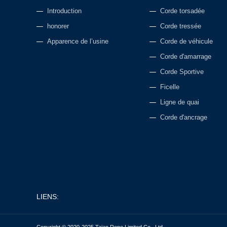
Introduction
Corde torsadée
honorer
Corde tressée
Apparence de l’usine
Corde de véhicule
Corde d'amarrage
Corde Sportive
Ficelle
Ligne de quai
Corde d'ancrage
LIENS:
Copyright © 2020-2025 Taian Rope Limited Co., Ltd.