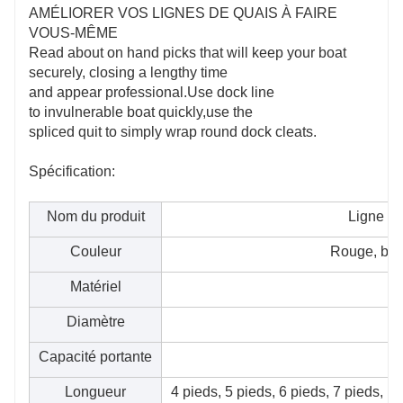
AMÉLIORER VOS LIGNES DE QUAIS À FAIRE
VOUS-MÊME
Read about on hand picks that will keep your boat
securely, closing a lengthy time
and appear professional.Use dock line
to invulnerable boat quickly,use the
spliced quit to simply wrap round dock cleats.
Spécification:
Nom du produit
Ligne de
Couleur
Rouge, ble
Matériel
Diamètre
Capacité portante
Longueur
4 pieds, 5 pieds, 6 pieds, 7 pieds, 1