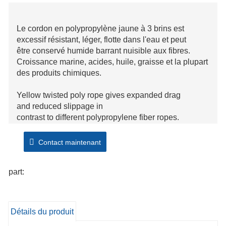
Le cordon en polypropylène jaune à 3 brins est
excessif résistant, léger, flotte dans l'eau et peut
être conservé humide barrant nuisible aux fibres.
Croissance marine, acides, huile, graisse et la plupart
des produits chimiques.
Yellow twisted poly rope gives expanded drag
and reduced slippage in
contrast to different polypropylene fiber ropes.
It's greater bendy with low
stretch capability and optimal knot retention. UV
Contact maintenant
resistant dye ensures rope stays vivid
and seen besides fading.
part:
Détails du produit