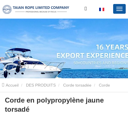
Accueil
DES PRODUITS
Corde torsadée
Corde
Corde en polypropylène jaune
torsadée PE
Corde en polypropylène jaune torsadé
torsadé