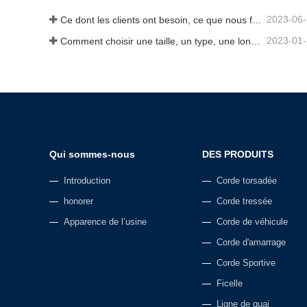
2023-06
Ce dont les clients ont besoin, ce que nous fournissons-Tai an Rope Ltd
2023-01
Comment choisir une taille, un type, une longueur de corde d'ancrage et plus encore ?
Qui sommes-nous
DES PRODUITS
Introduction
Corde torsadée
honorer
Corde tressée
Apparence de l’usine
Corde de véhicule
Corde d'amarrage
Corde Sportive
Ficelle
Ligne de quai