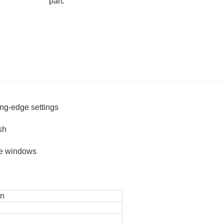
part:
ing-edge settings
sh
me windows
on