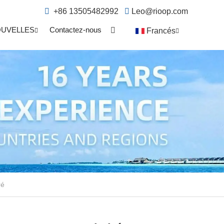
+86 13505482992
Leo@rioop.com
UVELLES
Contactez-nous
Francés
ré