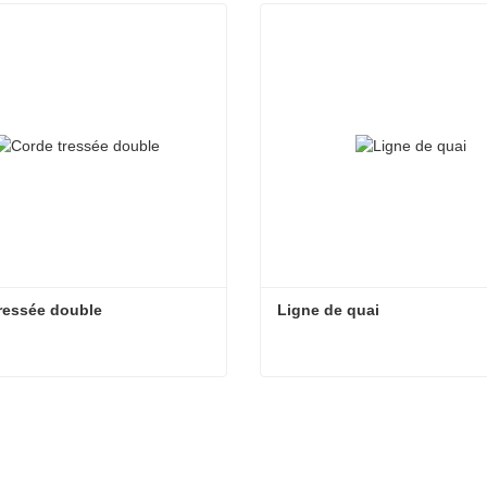
ressée double
Ligne de quai
ressée double
Ligne de quai
act maintenant
Contact maintenant