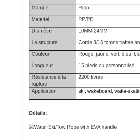
Marque
Riop
Matériel
PP/PE
Diamètre
10MM-24MM
La structure
Corde 8/16 torons traitée a
Couleur
Rouge, jaune, vert, bleu, bl
Longueur
15 pieds ou personnalisé.
Résistance à la
2200 livres
rupture
Application
ski, wakeboard,
wake-skati
Détails: