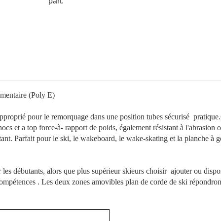
part:
amentaire (Poly E)
d approprié pour le remorquage dans une position tubes sécurisé pratique
ocs et a top force-à- rapport de poids, également résistant à l'abrasion 
flottant. Parfait pour le ski, le wakeboard, le wake-skating et la planche à 
es débutants, alors que plus supérieur skieurs choisir ajouter ou dispo
 compétences . Les deux zones amovibles plan de corde de ski répondron