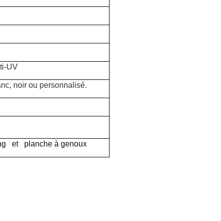
nti-UV
anc, noir ou personnalisé.
ng
et
planche à genoux