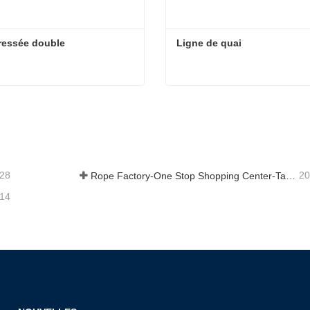
ressée double
Ligne de quai
ressée double
Ligne de quai
act maintenant
Contact maintenant
-28
20
Rope Factory-One Stop Shopping Center-Tai an Rope LTD
-14