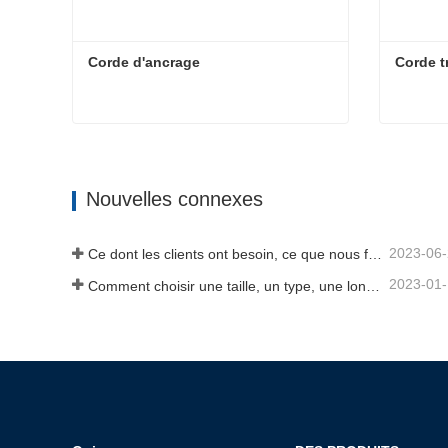
Corde d'ancrage
Corde t
Corde d'ancrage
Corde t
Contact maintenant
Cont
Nouvelles connexes
2023-06
Ce dont les clients ont besoin, ce que nous fournissons-Tai an Rope Ltd
2023-01
Comment choisir une taille, un type, une longueur de corde d'ancrage et plus encore ?