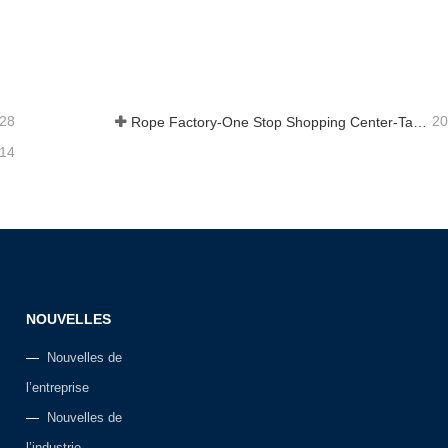
ressée double
Ligne de quai
act maintenant
Contact maintenant
-28
20
Rope Factory-One Stop Shopping Center-Tai an Rope LTD
-14
NOUVELLES
Nouvelles de
l’entreprise
Nouvelles de
l’industrie