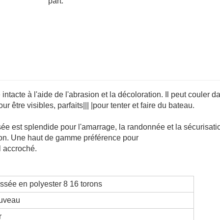
part:
ntacte à l'aide de l'abrasion et la décoloration. Il peut couler d
r être visibles, parfaits||| |pour tenter et faire du bateau.
ssée est splendide pour l'amarrage, la randonnée et la sécurisati
ection. Une haut de gamme préférence pour
el accroché.
essée en polyester 8 16 torons
ouveau
r