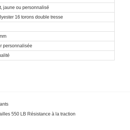
rt, jaune ou personnalisé
lyester 16 torons double tresse
5mm
r personnalisée
alité
ants
illes 550 LB Résistance à la traction