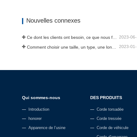
Corde d'ancrage
Corde t
Contact maintenant
Cont
Nouvelles connexes
2023-06
Ce dont les clients ont besoin, ce que nous fournissons-Tai an Rope Ltd
2023-01
Comment choisir une taille, un type, une longueur de corde d'ancrage et plus encore ?
Qui sommes-nous
DES PRODUITS
Introduction
Corde torsadée
honorer
Corde tressée
Apparence de l’usine
Corde de véhicule
Corde d'amarrage